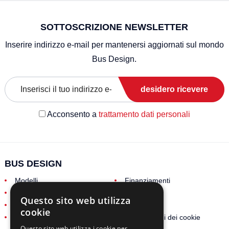
SOTTOSCRIZIONE NEWSLETTER
Inserire indirizzo e-mail per mantenersi aggiornati sul mondo
Bus Design.
desidero ricevere
Acconsento a
trattamento dati personali
BUS DESIGN
Modelli
Finanziamenti
Garanzia/Assistenza
Chi siamo
Questo sito web utilizza
Lavora con noi
Contatti
cookie
GDPR
Impostazioni dei cookie
Questo sito web utilizza i cookie per