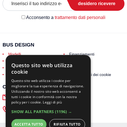
desidero ricevere
Acconsento a
trattamento dati personali
BUS DESIGN
Modelli
Finanziamenti
Garanzia/Assistenza
Chi siamo
Questo sito web utilizza
Lavora con noi
Contatti
cookie
GDPR
Impostazioni dei cookie
Questo sito web utilizza i cookie per
migliorare la tua esperienza di navigazione.
CONTATTI IMPORTANTI
Utilizzando il nostro sito web acconsenti a
lorenzo.mazzantini@bus-design.it
tutti i cookie in conformità con la nostra
policy per i cookie.
Leggi di più
+39 339 4651761
SHOW ALL PARTNERS
(1196) →
ACCETTA TUTTO
RIFIUTA TUTTO